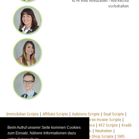
© Hi Web Wiesbaden - Alle Rechte
vorbehalten
Immobilien Scripte
|
Affiliate Scripte
|
Auktions Scripte
|
Deal Scripte
|
Domain Scripte
|
Email Scripte
|
Flirt Scripte
|
Foren Hoster Scripte
|
Homepage Generator Scripte
|
Installations Service
|
KFZ Scripte
|
Kredit
Beim Aufruf unserer Seite kommen Cookies
Scripte
|
Management Scripte
|
Multi Web System
|
Neuheiten
|
zum Einsatz. Nähere Informationen dazu
Newsletter Scripte
|
Online Desktop
|
Shop & Live Shop Scripte
|
SMS