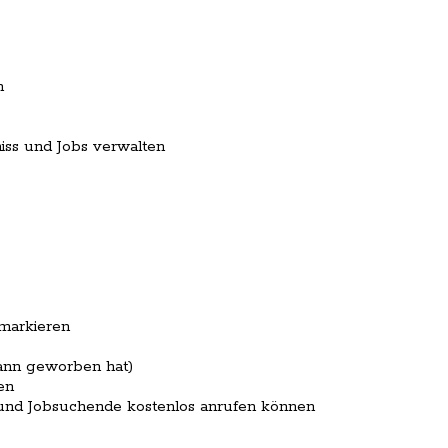
n
niss und Jobs verwalten
 markieren
ann geworben hat)
en
 und Jobsuchende kostenlos anrufen können