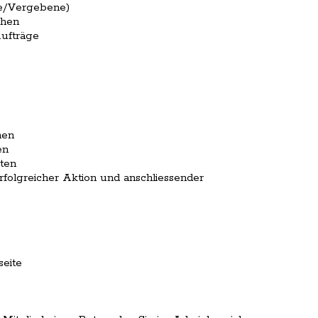
ne/Vergebene)
ehen
Aufträge
hen
en
ten
folgreicher Aktion und anschliessender
eite