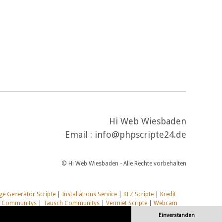
Hi Web Wiesbaden
Email : info@phpscripte24.de
© Hi Web Wiesbaden - Alle Rechte vorbehalten
e Generator Scripte
|
Installations Service
|
KFZ Scripte
|
Kredit
l Communitys
|
Tausch Communitys
|
Vermiet Scripte
|
Webcam
Einverstanden