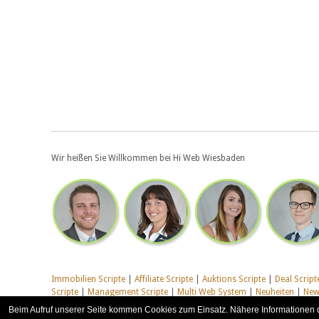
Wir heißen Sie Willkommen bei Hi Web Wiesbaden
Immobilien Scripte
|
Affiliate Scripte
|
Auktions Scripte
|
Deal Script
Scripte
|
Management Scripte
|
Multi Web System
|
Neuheiten
|
News
Scripte
|
Webhosting Scripte
|
Webradio Scripte
|
Weitere PHP Scrip
Beim Aufruf unserer Seite kommen Cookies zum Einsatz. Nähere Informationen 