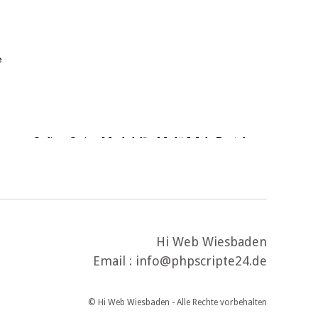
e
Online Quizz Modul für Multi Web Portal
€ 14.90
Nur
Hi Web Wiesbaden
Email : info@phpscripte24.de
© Hi Web Wiesbaden - Alle Rechte vorbehalten