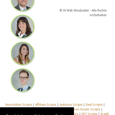
© Hi Web Wiesbaden - Alle Rechte
vorbehalten
Immobilien Scripte
|
Affiliate Scripte
|
Auktions Scripte
|
Deal Scripte
|
Domain Scripte
|
Email Scripte
|
Flirt Scripte
|
Foren Hoster Scripte
|
Homepage Generator Scripte
|
Installations Service
|
KFZ Scripte
|
Kredit