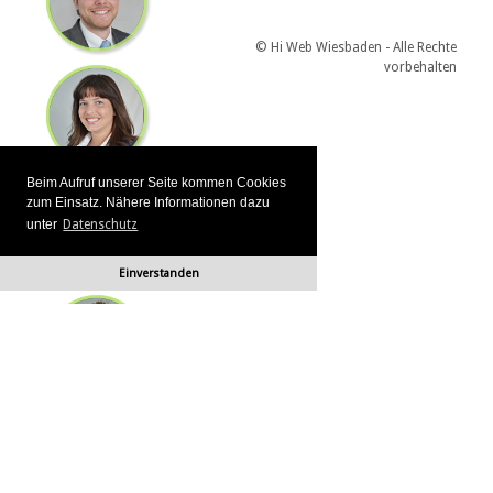
© Hi Web Wiesbaden - Alle Rechte
vorbehalten
Beim Aufruf unserer Seite kommen Cookies
zum Einsatz. Nähere Informationen dazu
unter
Datenschutz
Einverstanden
Immobilien Scripte
|
Affiliate Scripte
|
Auktions Scripte
|
Deal Scripte
|
Domain Scripte
|
Email Scripte
|
Flirt Scripte
|
Foren Hoster Scripte
|
Homepage Generator Scripte
|
Installations Service
|
KFZ Scripte
|
Kredit