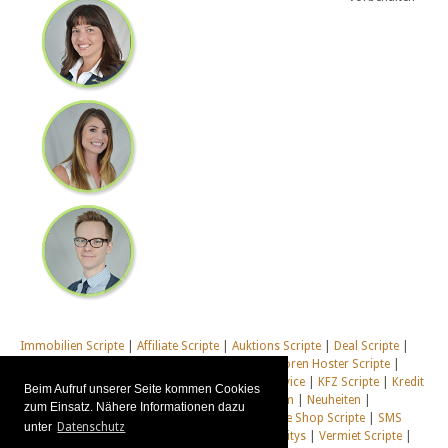
Immobilien Scripte
|
Affiliate Scripte
|
Auktions Scripte
|
Deal Scripte
|
Domain Scripte
|
Email Scripte
|
Flirt Scripte
|
Foren Hoster Scripte
|
Homepage Generator Scripte
|
Installations Service
|
KFZ Scripte
|
Kredit
Beim Aufruf unserer Seite kommen Cookies
Scripte
|
Management Scripte
|
Multi Web System
|
Neuheiten
|
zum Einsatz. Nähere Informationen dazu
Newsletter Scripte
|
Online Desktop
|
Shop & Live Shop Scripte
|
SMS
unter
Datenschutz
Scripte
|
Social Communitys
|
Tausch Communitys
|
Vermiet Scripte
|