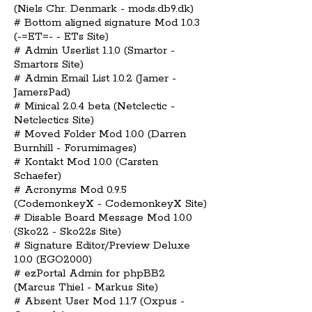
(Niels Chr. Denmark - mods.db9.dk)
# Bottom aligned signature Mod 1.0.3
(-=ET=- - ETs Site)
# Admin Userlist 1.1.0 (Smartor -
Smartors Site)
# Admin Email List 1.0.2 (Jamer -
JamersPad)
# Minical 2.0.4 beta (Netclectic -
Netclectics Site)
# Moved Folder Mod 1.0.0 (Darren
Burnhill - Forumimages)
# Kontakt Mod 1.0.0 (Carsten
Schaefer)
# Acronyms Mod 0.9.5
(CodemonkeyX - CodemonkeyX Site)
# Disable Board Message Mod 1.0.0
(Sko22 - Sko22s Site)
# Signature Editor/Preview Deluxe
1.0.0 (EGO2000)
# ezPortal Admin for phpBB2
(Marcus Thiel - Markus Site)
# Absent User Mod 1.1.7 (Oxpus -