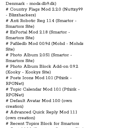
Denmark - mods.db9.dk)
# Country Flags Mod 2.2.0 (Nuttzy99
- Blizzhackers)
# Anti Robotic Reg 1.1.4 (Smartor -
Smartors Site)
# EzPortal Mod 2.1.8 (Smartor -
Smartors Site)
# Pafiledb Mod 0.0.9d (Mohd - Mohds
Site)
# Photo Album 2.0.51 (Smartor -
Smartors Site)
# Photo Album Block Add-on 0.9.2
(Kooky - Kookys Site)
# Posts Icons Mod 1.0.1 (Pthirik -
RPGNet)
# Topic Calendar Mod 1.0.1 (Pthirik -
RPGNet)
# Default Avatar Mod 1.0.0 (own
creation)
# Advanced Quick Reply Mod 1.1.1
(own creation)
# Recent Topics Block for Smartors