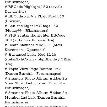
Forumimages)
# BBCode Highlight 1.2.0 (davidls -
Davidls Site)
# BBCode FlipV / FlipH Mod 1.6.0
(Brewjah)
# Left and Right IMG tags 1.6.0
(Nuttzy99 - Blizzhackers)
# PHP Syntax Highlighter BBCode
3.0.3 (Fubonis - Fubonis Site)
# Board Statistics Mod 2.1.5 (Meik
Sievertsen - Opentools)
# Advanced Links Mod 1.2.2b
(stefan2k1/CRLin - phpBB2.de / CRLin
Site)
# Topic View Page Bottom Link
(Darren Burnhill - Forumimages)
# Smartors Photo Album Addon 2.x
View Topic Link (Darren Burnhill -
Forumimages)
# Smartors Photo Album Addon 2.x
Member List Link (Darren Burnhill -
Forumimages)