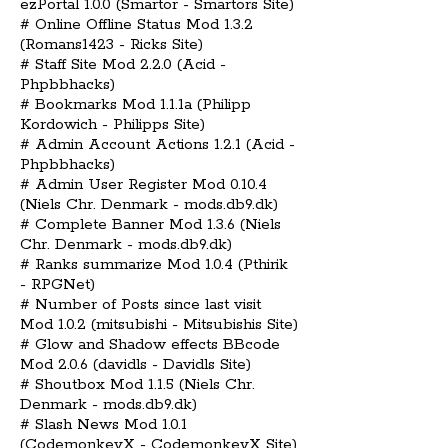
ezPortal 1.0.0 (Smartor - Smartors Site)
# Online Offline Status Mod 1.3.2
(Romans1423 - Ricks Site)
# Staff Site Mod 2.2.0 (Acid -
Phpbbhacks)
# Bookmarks Mod 1.1.1a (Philipp
Kordowich - Philipps Site)
# Admin Account Actions 1.2.1 (Acid -
Phpbbhacks)
# Admin User Register Mod 0.10.4
(Niels Chr. Denmark - mods.db9.dk)
# Complete Banner Mod 1.3.6 (Niels
Chr. Denmark - mods.db9.dk)
# Ranks summarize Mod 1.0.4 (Pthirik
- RPGNet)
# Number of Posts since last visit
Mod 1.0.2 (mitsubishi - Mitsubishis Site)
# Glow and Shadow effects BBcode
Mod 2.0.6 (davidls - Davidls Site)
# Shoutbox Mod 1.1.5 (Niels Chr.
Denmark - mods.db9.dk)
# Slash News Mod 1.0.1
(CodemonkeyX - CodemonkeyX Site)