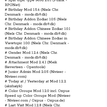
# Split topic type Mod 2.0.1 (Pthirik -
RPGNet)
# Birthday Mod 1.5.6 (Niels Chr.
Denmark - mods.db9.dk)
# Birthday Addon Zodiac 1.0.5 (Niels
Chr. Denmark - mods.db9.dk)
# Birthday Addon Chinese Zodiac 1.0.1
(Niels Chr. Denmark - mods.db9.dk)
# Birthday Addon Chinese Zodiac in
Viewtopic 1.0.0 (Niels Chr. Denmark -
mods.db9.dk)
# Gender Mod 1.2.6 (Niels Chr.
Denmark - mods.db9.dk)
# Attachment Mod 2.4.1 (Meik
Sievertsen - Opentools)
# Junior Admin Mod 2.0.5 (Nivisec -
Nivisec.com)
# Today at / Yesterday at Mod 1.2.2
(akzhaiyk)
# Color Groups Mod 1.2.0 incl. Oxpus
Speed up Color Groups Mod (Nivisec
- Nivisec.com / Oxpus - Oxpus.de)
# Last Visit Mod 1.2.8 (Niels Chr.