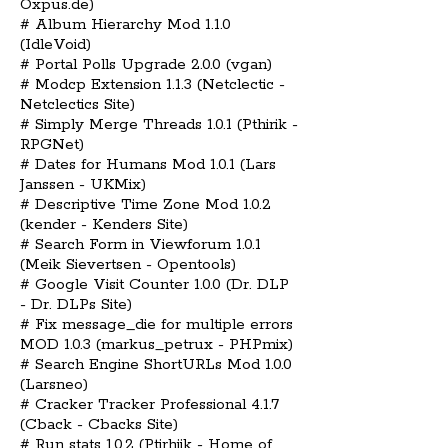
Oxpus.de)
# Album Hierarchy Mod 1.1.0
(IdleVoid)
# Portal Polls Upgrade 2.0.0 (vgan)
# Modcp Extension 1.1.3 (Netclectic -
Netclectics Site)
# Simply Merge Threads 1.0.1 (Pthirik -
RPGNet)
# Dates for Humans Mod 1.0.1 (Lars
Janssen - UKMix)
# Descriptive Time Zone Mod 1.0.2
(kender - Kenders Site)
# Search Form in Viewforum 1.0.1
(Meik Sievertsen - Opentools)
# Google Visit Counter 1.0.0 (Dr. DLP
- Dr. DLPs Site)
# Fix message_die for multiple errors
MOD 1.0.3 (markus_petrux - PHPmix)
# Search Engine ShortURLs Mod 1.0.0
(Larsneo)
# Cracker Tracker Professional 4.1.7
(Cback - Cbacks Site)
# Run stats 1.0.2 (Ptirhiik - Home of