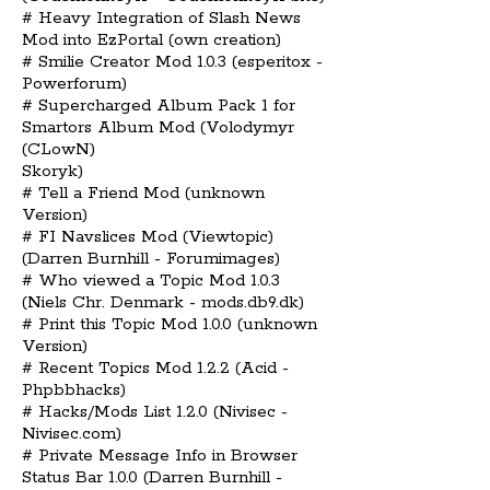
# Heavy Integration of Slash News
Mod into EzPortal (own creation)
# Smilie Creator Mod 1.0.3 (esperitox -
Powerforum)
# Supercharged Album Pack 1 for
Smartors Album Mod (Volodymyr
(CLowN)
Skoryk)
# Tell a Friend Mod (unknown
Version)
# FI Navslices Mod (Viewtopic)
(Darren Burnhill - Forumimages)
# Who viewed a Topic Mod 1.0.3
(Niels Chr. Denmark - mods.db9.dk)
# Print this Topic Mod 1.0.0 (unknown
Version)
# Recent Topics Mod 1.2.2 (Acid -
Phpbbhacks)
# Hacks/Mods List 1.2.0 (Nivisec -
Nivisec.com)
# Private Message Info in Browser
Status Bar 1.0.0 (Darren Burnhill -