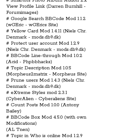
# Smartors Photo Album Addon 2.x
View Profile Link (Darren Burnhill -
Forumimages)
# Google Search BBCode Mod 1.1.2
(wGEric - wGErics Site)
# Yellow Card Mod 1.4.11 (Niels Chr.
Denmark - mods.db9.dk)
# Protect user account Mod 1.2.9
(Niels Chr. Denmark - mods.db9.dk)
# BBCode Line-through Mod 1.0.2
(Acid - Phpbbhacks)
# Topic Description Mod 1.0.5
(Morpheus2matrix - Morpheus Site)
# Prune users Mod 1.4.3 (Niels Chr.
Denmark - mods.db9.dk)
# eXtreme Styles mod 2.3.1
(CyberAlien - Cyberaliens Site)
# Count Posts Mod 1.0.0 (Antony
Bailey)
# BBCode Box Mod 4.5.0 (with own
Modifications)
(AL Tnen)
# Topic in Who is online Mod 1.2.9