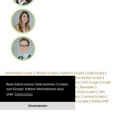
Immobilien Scripte
|
Affiliate Scripte
|
Auktions Scripte
|
Deal Scripte
|
Domain Scripte
|
Email Scripte
|
Flirt Scripte
|
Foren Hoster Scripte
|
Homepage Generator Scripte
|
Installations Service
|
KFZ Scripte
|
Kredit
Beim Aufruf unserer Seite kommen Cookies
Scripte
|
Management Scripte
|
Multi Web System
|
Neuheiten
|
zum Einsatz. Nähere Informationen dazu
Newsletter Scripte
|
Online Desktop
|
Shop & Live Shop Scripte
|
SMS
unter
Datenschutz
Scripte
|
Social Communitys
|
Tausch Communitys
|
Vermiet Scripte
|
Webcam Scripte
|
Webhosting Scripte
|
Webradio Scripte
|
Weitere PHP
Einverstanden
Scripte
|
Alle unsere Systeme