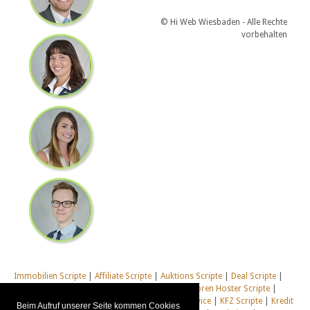
© Hi Web Wiesbaden - Alle Rechte
vorbehalten
Immobilien Scripte
|
Affiliate Scripte
|
Auktions Scripte
|
Deal Scripte
|
Domain Scripte
|
Email Scripte
|
Flirt Scripte
|
Foren Hoster Scripte
|
Homepage Generator Scripte
|
Installations Service
|
KFZ Scripte
|
Kredit
Beim Aufruf unserer Seite kommen Cookies