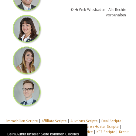
© Hi Web Wiesbaden - Alle Rechte
vorbehalten
Immobilien Scripte
|
Affiliate Scripte
|
Auktions Scripte
|
Deal Scripte
|
Domain Scripte
|
Email Scripte
|
Flirt Scripte
|
Foren Hoster Scripte
|
Homepage Generator Scripte
|
Installations Service
|
KFZ Scripte
|
Kredit
Beim Aufruf unserer Seite kommen Cookies