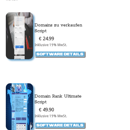
Domains zu verkaufen
Script
€ 24.99
Inklusive 19% MwSt.
Domain Rank Ultimate
Script
€ 49.90
Inklusive 19% MwSt.