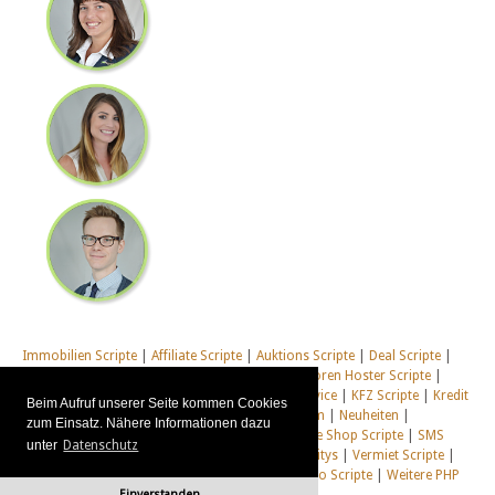
Immobilien Scripte
|
Affiliate Scripte
|
Auktions Scripte
|
Deal Scripte
|
Domain Scripte
|
Email Scripte
|
Flirt Scripte
|
Foren Hoster Scripte
|
Homepage Generator Scripte
|
Installations Service
|
KFZ Scripte
|
Kredit
Beim Aufruf unserer Seite kommen Cookies
Scripte
|
Management Scripte
|
Multi Web System
|
Neuheiten
|
zum Einsatz. Nähere Informationen dazu
Newsletter Scripte
|
Online Desktop
|
Shop & Live Shop Scripte
|
SMS
unter
Datenschutz
Scripte
|
Social Communitys
|
Tausch Communitys
|
Vermiet Scripte
|
Webcam Scripte
|
Webhosting Scripte
|
Webradio Scripte
|
Weitere PHP
Einverstanden
Scripte
|
Alle unsere Systeme