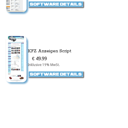
KFZ Anzeigen Script
€ 49.99
Inklusive 19% MwSt.