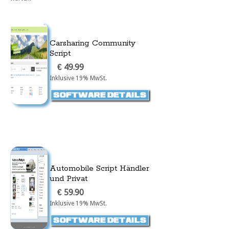
Carsharing Community
Script
€ 49.99
Inklusive 19% MwSt.
Automobile Script Händler
und Privat
€ 59.90
Inklusive 19% MwSt.