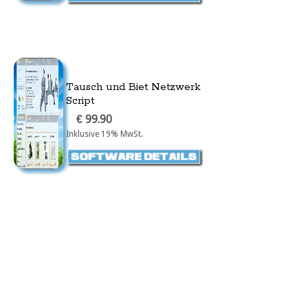
Tausch und Biet Netzwerk
Script
€ 99.90
Inklusive 19% MwSt.