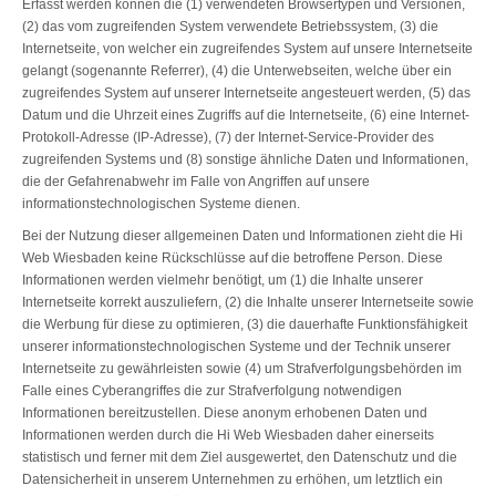
Erfasst werden können die (1) verwendeten Browsertypen und Versionen,
(2) das vom zugreifenden System verwendete Betriebssystem, (3) die
Internetseite, von welcher ein zugreifendes System auf unsere Internetseite
gelangt (sogenannte Referrer), (4) die Unterwebseiten, welche über ein
zugreifendes System auf unserer Internetseite angesteuert werden, (5) das
Datum und die Uhrzeit eines Zugriffs auf die Internetseite, (6) eine Internet-
Protokoll-Adresse (IP-Adresse), (7) der Internet-Service-Provider des
zugreifenden Systems und (8) sonstige ähnliche Daten und Informationen,
die der Gefahrenabwehr im Falle von Angriffen auf unsere
informationstechnologischen Systeme dienen.
Bei der Nutzung dieser allgemeinen Daten und Informationen zieht die Hi
Web Wiesbaden keine Rückschlüsse auf die betroffene Person. Diese
Informationen werden vielmehr benötigt, um (1) die Inhalte unserer
Internetseite korrekt auszuliefern, (2) die Inhalte unserer Internetseite sowie
die Werbung für diese zu optimieren, (3) die dauerhafte Funktionsfähigkeit
unserer informationstechnologischen Systeme und der Technik unserer
Internetseite zu gewährleisten sowie (4) um Strafverfolgungsbehörden im
Falle eines Cyberangriffes die zur Strafverfolgung notwendigen
Informationen bereitzustellen. Diese anonym erhobenen Daten und
Informationen werden durch die Hi Web Wiesbaden daher einerseits
statistisch und ferner mit dem Ziel ausgewertet, den Datenschutz und die
Datensicherheit in unserem Unternehmen zu erhöhen, um letztlich ein