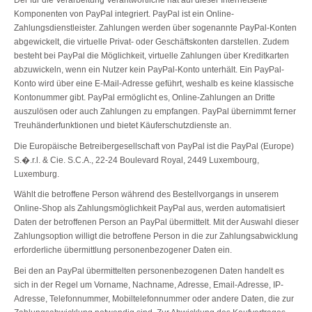
Der für die Verarbeitung Verantwortliche hat auf dieser Internetseite
Komponenten von PayPal integriert. PayPal ist ein Online-
Zahlungsdienstleister. Zahlungen werden über sogenannte PayPal-Konten
abgewickelt, die virtuelle Privat- oder Geschäftskonten darstellen. Zudem
besteht bei PayPal die Möglichkeit, virtuelle Zahlungen über Kreditkarten
abzuwickeln, wenn ein Nutzer kein PayPal-Konto unterhält. Ein PayPal-
Konto wird über eine E-Mail-Adresse geführt, weshalb es keine klassische
Kontonummer gibt. PayPal ermöglicht es, Online-Zahlungen an Dritte
auszulösen oder auch Zahlungen zu empfangen. PayPal übernimmt ferner
Treuhänderfunktionen und bietet Käuferschutzdienste an.
Die Europäische Betreibergesellschaft von PayPal ist die PayPal (Europe)
S.�.r.l. & Cie. S.C.A., 22-24 Boulevard Royal, 2449 Luxembourg,
Luxemburg.
Wählt die betroffene Person während des Bestellvorgangs in unserem
Online-Shop als Zahlungsmöglichkeit PayPal aus, werden automatisiert
Daten der betroffenen Person an PayPal übermittelt. Mit der Auswahl dieser
Zahlungsoption willigt die betroffene Person in die zur Zahlungsabwicklung
erforderliche übermittlung personenbezogener Daten ein.
Bei den an PayPal übermittelten personenbezogenen Daten handelt es
sich in der Regel um Vorname, Nachname, Adresse, Email-Adresse, IP-
Adresse, Telefonnummer, Mobiltelefonnummer oder andere Daten, die zur